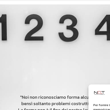
"Noi non riconosciamo forma alcuna,
bensì soltanto problemi costruttivi.
Per fornire 
La forma non è il fine dei nostro lavoro,
memorizzare