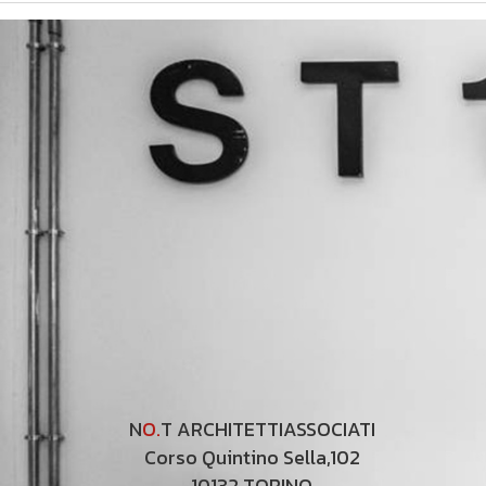
N
O.
T ARCHITETTIASSOCIATI
Corso Quintino Sella,102
10132 TORINO